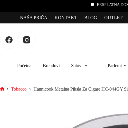
BESPLATNA DOSTAVA za porudžbi
NAŠA PRIČA
KONTAKT
BLOG
OUTLET
Početna
Brendovi
Satovi
Parfemi
Tobacco
Hannicook Metalna Piksla Za Cigare HC-044GY Si