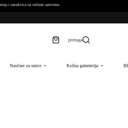
 na ručnim satovima
pretraga
Naočare za sunce
Kožna galanterija
B