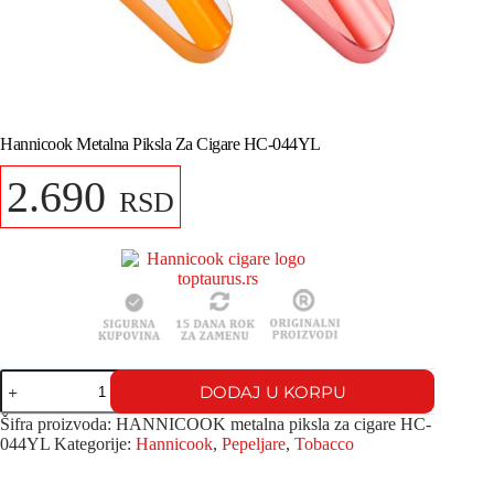
Hannicook Metalna Piksla Za Cigare HC-044YL
2.690
RSD
DODAJ U KORPU
Šifra proizvoda:
HANNICOOK metalna piksla za cigare HC-
044YL
Kategorije:
Hannicook
,
Pepeljare
,
Tobacco