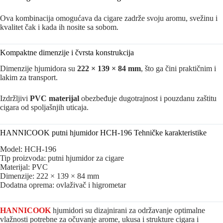
Ova kombinacija omogućava da cigare zadrže svoju aromu, svežinu i
kvalitet čak i kada ih nosite sa sobom.
Kompaktne dimenzije i čvrsta konstrukcija
Dimenzije hjumidora su
222 × 139 × 84 mm
, što ga čini praktičnim i
lakim za transport.
Izdržljivi
PVC materijal
obezbeđuje dugotrajnost i pouzdanu zaštitu
cigara od spoljašnjih uticaja.
HANNICOOK putni hjumidor HCH-196 Tehničke karakteristike
Model: HCH-196
Tip proizvoda: putni hjumidor za cigare
Materijal: PVC
Dimenzije: 222 × 139 × 84 mm
Dodatna oprema: ovlaživač i higrometar
HANNICOOK
hjumidori su dizajnirani za održavanje optimalne
vlažnosti potrebne za očuvanje arome, ukusa i strukture cigara i