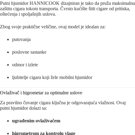
Putni hjumidor HANNICOOK dizajniran je tako da pruža maksimalnu
zaštitu cigara tokom transporta. Čvrsto kućište štiti cigare od pritiska,
oštećenja i spoljašnjih uslova.
Zbog svoje praktične veličine, ovaj model je idealan za:
putovanja
poslovne sastanke
odmor i izlete
ljubitelje cigara koji žele mobilni hjumidor
Ovlaživač i higrometar za optimalne uslove
Za pravilno čuvanje cigara ključna je odgovarajuća vlažnost. Ovaj
putni hjumidor dolazi sa:
ugrađenim ovlaživačem
higrometrom za kontrolu vlage