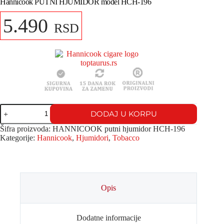
Hannicook PUTNI HJUMIDOR model HCH-196
5.490
RSD
DODAJ U KORPU
Šifra proizvoda:
HANNICOOK putni hjumidor HCH-196
Kategorije:
Hannicook
,
Hjumidori
,
Tobacco
Opis
Dodatne informacije