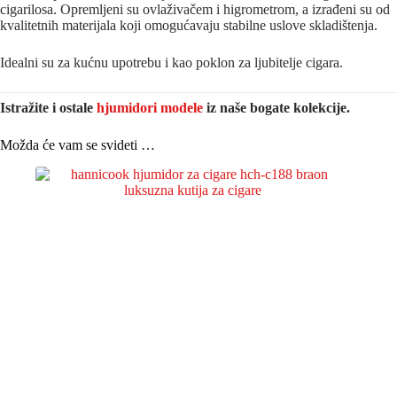
cigarilosa. Opremljeni su ovlaživačem i higrometrom, a izrađeni su od
kvalitetnih materijala koji omogućavaju stabilne uslove skladištenja.
Idealni su za kućnu upotrebu i kao poklon za ljubitelje cigara.
Istražite i ostale
hjumidori modele
iz naše bogate kolekcije.
Možda će vam se svideti …