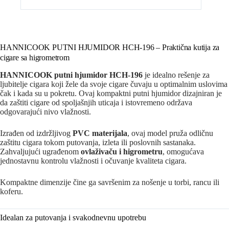
HANNICOOK PUTNI HJUMIDOR HCH-196 – Praktična kutija za
cigare sa higrometrom
HANNICOOK putni hjumidor HCH-196
je idealno rešenje za
ljubitelje cigara koji žele da svoje cigare čuvaju u optimalnim uslovima
čak i kada su u pokretu. Ovaj kompaktni putni hjumidor dizajniran je
da zaštiti cigare od spoljašnjih uticaja i istovremeno održava
odgovarajući nivo vlažnosti.
Izrađen od izdržljivog
PVC materijala
, ovaj model pruža odličnu
zaštitu cigara tokom putovanja, izleta ili poslovnih sastanaka.
Zahvaljujući ugrađenom
ovlaživaču i higrometru
, omogućava
jednostavnu kontrolu vlažnosti i očuvanje kvaliteta cigara.
Kompaktne dimenzije čine ga savršenim za nošenje u torbi, rancu ili
koferu.
Idealan za putovanja i svakodnevnu upotrebu