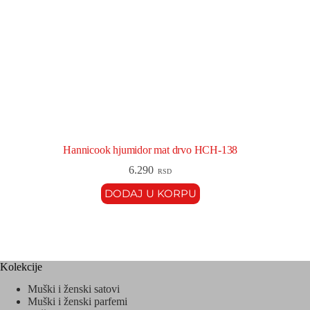
Hannicook hjumidor mat drvo HCH-138
6.290
RSD
DODAJ U KORPU
Kolekcije
Muški i ženski satovi
Muški i ženski parfemi