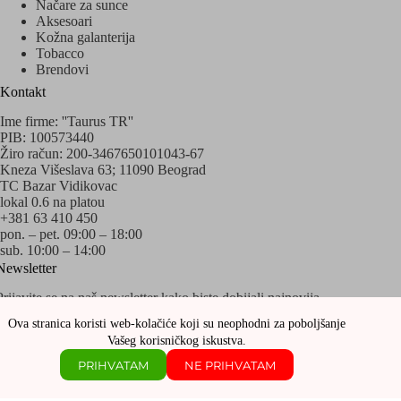
Načare za sunce
Aksesoari
Kožna galanterija
Tobacco
Brendovi
Kontakt
Ime firme: ''Taurus TR''
PIB: 100573440
Žiro račun: 200-3467650101043-67
Kneza Višeslava 63; 11090 Beograd
TC Bazar Vidikovac
lokal 0.6 na platou
+381 63 410 450
pon. – pet. 09:00 – 18:00
sub. 10:00 – 14:00
Newsletter
Prijavite se na naš newsletter kako biste dobijali najnovija
obaveštenja o akcijama i popustima!
Ova stranica koristi web-kolačiće koji su neophodni za poboljšanje
Vašeg korisničkog iskustva.
PRIHVATAM
NE PRIHVATAM