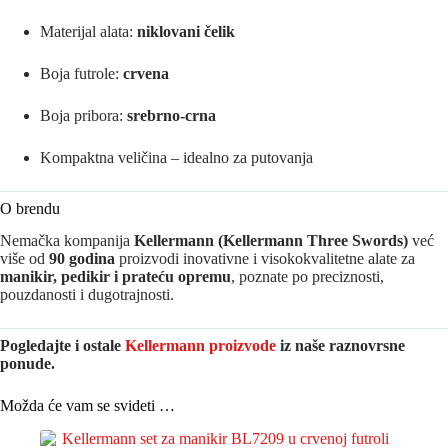
Materijal alata:
niklovani čelik
Boja futrole:
crvena
Boja pribora:
srebrno-crna
Kompaktna veličina – idealno za putovanja
O brendu
Nemačka kompanija
Kellermann
(Kellermann Three Swords)
već
više od
90 godina
proizvodi inovativne i visokokvalitetne alate za
manikir, pedikir i prateću opremu
, poznate po preciznosti,
pouzdanosti i dugotrajnosti.
Pogledajte i ostale
Kellermann proizvode
iz naše raznovrsne
ponude.
Možda će vam se svideti …