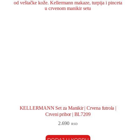
KELLERMANN Set za Manikir | Crvena futrola |
Crveni pribor | BL7209
2.690
RSD
DODAJ U KORPU