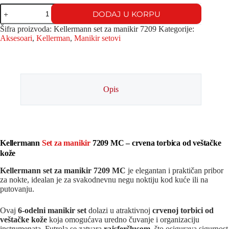
DODAJ U KORPU
Šifra proizvoda:
Kellermann set za manikir 7209
Kategorije:
Aksesoari
,
Kellerman
,
Manikir setovi
Opis
Kellermann
Set za manikir
7209 MC – crvena torbica od veštačke
kože
Kellermann set za manikir 7209 MC
je elegantan i praktičan pribor
za nokte, idealan je za svakodnevnu negu noktiju kod kuće ili na
putovanju.
Ovaj
6-odelni manikir set
dolazi u atraktivnoj
crvenoj torbici od
veštačke kože
koja omogućava uredno čuvanje i organizaciju
instrumenata. Futrola se zatvara
rajsferšlusom
, što osigurava sigurnost