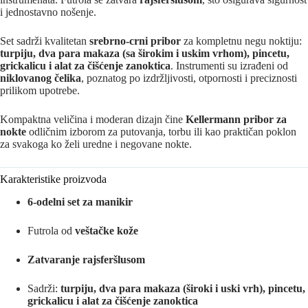
i jednostavno nošenje.
Set sadrži kvalitetan
srebrno-crni pribor
za kompletnu negu noktiju:
turpiju, dva para makaza (sa širokim i uskim vrhom), pincetu,
grickalicu i alat za čišćenje zanoktica
. Instrumenti su izrađeni od
niklovanog čelika
, poznatog po izdržljivosti, otpornosti i preciznosti
prilikom upotrebe.
Kompaktna veličina i moderan dizajn čine
Kellermann pribor za
nokte
odličnim izborom za putovanja, torbu ili kao praktičan poklon
za svakoga ko želi uredne i negovane nokte.
Karakteristike proizvoda
6-odelni set za manikir
Futrola od
veštačke kože
Zatvaranje rajsferšlusom
Sadrži:
turpiju, dva para makaza (široki i uski vrh), pincetu,
grickalicu i alat za čišćenje zanoktica