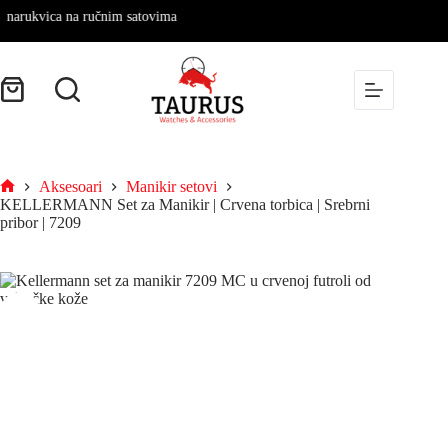
narukvica na ručnim satovima
Aksesoari
Manikir setovi
KELLERMANN Set za Manikir | Crvena torbica | Srebrni
pribor | 7209