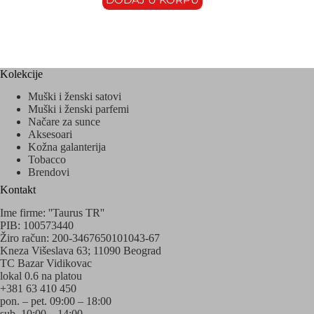
Kolekcije
Muški i ženski satovi
Muški i ženski parfemi
Načare za sunce
Aksesoari
Kožna galanterija
Tobacco
Brendovi
Kontakt
Ime firme: ''Taurus TR''
PIB: 100573440
Žiro račun: 200-3467650101043-67
Kneza Višeslava 63; 11090 Beograd
TC Bazar Vidikovac
lokal 0.6 na platou
+381 63 410 450
pon. – pet. 09:00 – 18:00
sub. 10:00 – 14:00