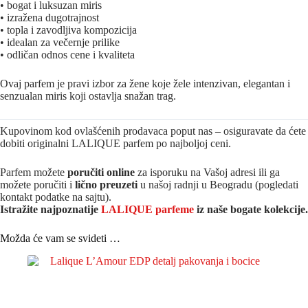
• bogat i luksuzan miris
• izražena dugotrajnost
• topla i zavodljiva kompozicija
• idealan za večernje prilike
• odličan odnos cene i kvaliteta
Ovaj parfem je pravi izbor za žene koje žele intenzivan, elegantan i
senzualan miris koji ostavlja snažan trag.
Kupovinom kod ovlašćenih prodavaca poput nas – osiguravate da ćete
dobiti originalni LALIQUE parfem po najboljoj ceni.
Parfem možete
poručiti online
za isporuku na Vašoj adresi ili ga
možete poručiti i
lično preuzeti
u našoj radnji u Beogradu (pogledati
kontakt podatke na sajtu).
Istražite najpoznatije
LALIQUE parfeme
iz naše bogate kolekcije.
Možda će vam se svideti …