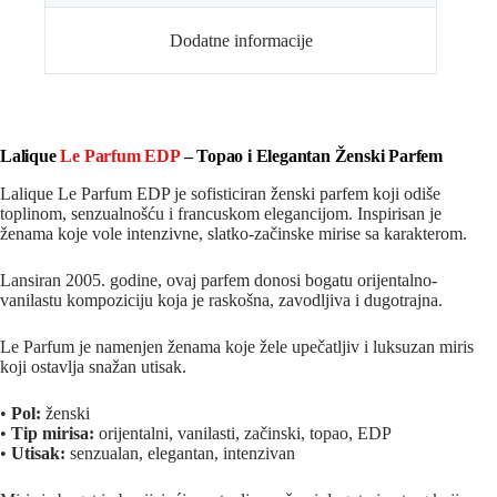
Dodatne informacije
Lalique
Le Parfum EDP
– Topao i Elegantan Ženski Parfem
Lalique Le Parfum EDP je sofisticiran ženski parfem koji odiše
toplinom, senzualnošću i francuskom elegancijom. Inspirisan je
ženama koje vole intenzivne, slatko-začinske mirise sa karakterom.
Lansiran 2005. godine, ovaj parfem donosi bogatu orijentalno-
vanilastu kompoziciju koja je raskošna, zavodljiva i dugotrajna.
Le Parfum je namenjen ženama koje žele upečatljiv i luksuzan miris
koji ostavlja snažan utisak.
•
Pol:
ženski
•
Tip mirisa:
orijentalni, vanilasti, začinski, topao, EDP
•
Utisak:
senzualan, elegantan, intenzivan