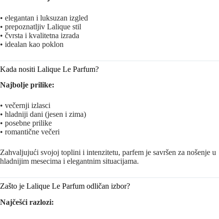
• elegantan i luksuzan izgled
• prepoznatljiv Lalique stil
• čvrsta i kvalitetna izrada
• idealan kao poklon
Kada nositi Lalique Le Parfum?
Najbolje prilike:
• večernji izlasci
• hladniji dani (jesen i zima)
• posebne prilike
• romantične večeri
Zahvaljujući svojoj toplini i intenzitetu, parfem je savršen za nošenje u
hladnijim mesecima i elegantnim situacijama.
Zašto je Lalique Le Parfum odličan izbor?
Najčešći razlozi: