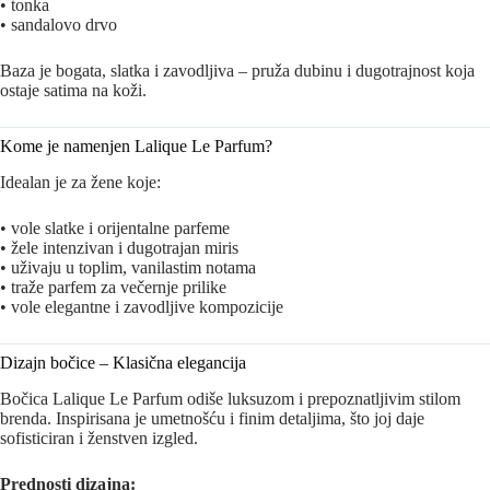
• tonka
• sandalovo drvo
Baza je bogata, slatka i zavodljiva – pruža dubinu i dugotrajnost koja
ostaje satima na koži.
Kome je namenjen Lalique Le Parfum?
Idealan je za žene koje:
• vole slatke i orijentalne parfeme
• žele intenzivan i dugotrajan miris
• uživaju u toplim, vanilastim notama
• traže parfem za večernje prilike
• vole elegantne i zavodljive kompozicije
Dizajn bočice – Klasična elegancija
Bočica Lalique Le Parfum odiše luksuzom i prepoznatljivim stilom
brenda. Inspirisana je umetnošću i finim detaljima, što joj daje
sofisticiran i ženstven izgled.
Prednosti dizajna: