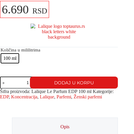
6.690
RSD
Količina u mililitrima
100 ml
DODAJ U KORPU
Šifra proizvoda:
Lalique Le Parfum EDP 100 ml
Kategorije:
EDP
,
Koncentracija
,
Lalique
,
Parfemi
,
Ženski parfemi
Opis