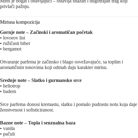
Miris je bogat i obavijajući – ostavlja snažan i dugotrajan trag koji
privlači pažnju.
Mirisna kompozicija
Gornje note – Začinski i aromatičan početak
• lovorov list
• ružičasti biber
• bergamot
Otvaranje parfema je začinsko i blago osvežavajuće, sa toplim i
aromatičnim tonovima koji odmah daju karakter mirisu.
Srednje note – Slatko i gurmansko srce
• heliotrop
• badem
Srce parfema donosi kremastu, slatku i pomalo pudrastu notu koja daje
ženstvenost i sofisticiranost.
Bazne note – Topla i senzualna baza
• vanila
• pačuli