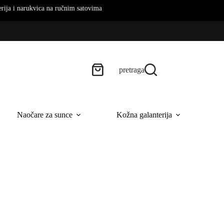
ukvica na ručnim satovima
pretraga
Naočare za sunce
Kožna galanterija
B