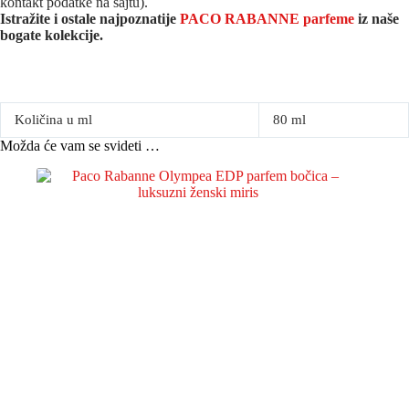
kontakt podatke na sajtu).
Istražite i ostale najpoznatije
PACO RABANNE parfeme
iz naše
bogate kolekcije.
Količina u ml
80 ml
Možda će vam se svideti …