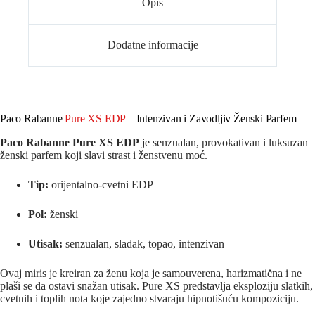
Opis
Dodatne informacije
Paco Rabanne
Pure XS EDP
– Intenzivan i Zavodljiv Ženski Parfem
Paco Rabanne Pure XS EDP
je senzualan, provokativan i luksuzan
ženski parfem koji slavi strast i ženstvenu moć.
Tip:
orijentalno-cvetni EDP
Pol:
ženski
Utisak:
senzualan, sladak, topao, intenzivan
Ovaj miris je kreiran za ženu koja je samouverena, harizmatična i ne
plaši se da ostavi snažan utisak. Pure XS predstavlja eksploziju slatkih,
cvetnih i toplih nota koje zajedno stvaraju hipnotišuću kompoziciju.