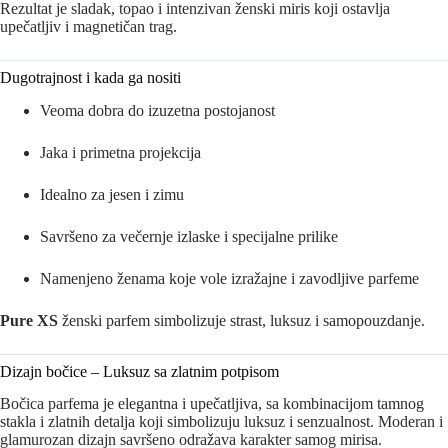
Rezultat je sladak, topao i intenzivan ženski miris koji ostavlja
upečatljiv i magnetičan trag.
Dugotrajnost i kada ga nositi
Veoma dobra do izuzetna postojanost
Jaka i primetna projekcija
Idealno za jesen i zimu
Savršeno za večernje izlaske i specijalne prilike
Namenjeno ženama koje vole izražajne i zavodljive parfeme
Pure XS
ženski parfem simbolizuje strast, luksuz i samopouzdanje.
Dizajn bočice – Luksuz sa zlatnim potpisom
Bočica parfema je elegantna i upečatljiva, sa kombinacijom tamnog
stakla i zlatnih detalja koji simbolizuju luksuz i senzualnost. Moderan i
glamurozan dizajn savršeno odražava karakter samog mirisa.