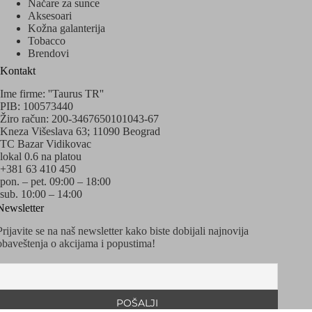
Načare za sunce
Aksesoari
Kožna galanterija
Tobacco
Brendovi
Kontakt
Ime firme: ''Taurus TR''
PIB: 100573440
Žiro račun: 200-3467650101043-67
Kneza Višeslava 63; 11090 Beograd
TC Bazar Vidikovac
lokal 0.6 na platou
+381 63 410 450
pon. – pet. 09:00 – 18:00
sub. 10:00 – 14:00
Newsletter
Prijavite se na naš newsletter kako biste dobijali najnovija
obaveštenja o akcijama i popustima!