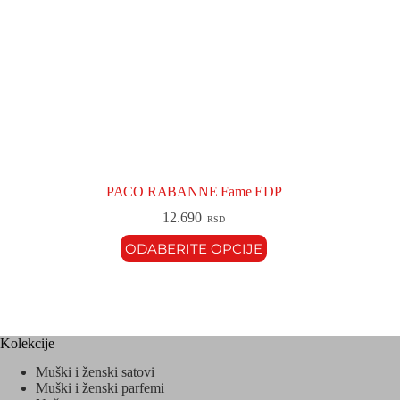
PACO RABANNE Fame EDP
12.690
RSD
ODABERITE OPCIJE
Kolekcije
Muški i ženski satovi
Muški i ženski parfemi