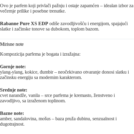
Ovo je parfem koji privlači pažnju i ostaje zapamćen – idealan izbor za
večernje prilike i posebne trenutke.
Rabanne Pure XS EDP
odiše zavodljivošću i energijom, spajajući
slatke i začinske tonove sa dubokom, toplom bazom.
Mirisne note
Kompozicija parfema je bogata i izražajna:
Gornje note:
ylang-ylang, kokice, đumbir – neočekivano otvaranje donosi slatku i
začinsku energiju sa modernim karakterom.
Srednje note:
cvet narandže, vanila – srce parfema je kremasto, ženstveno i
zavodljivo, sa izraženom toplinom.
Bazne note:
amber, sandalovina, mošus – baza pruža dubinu, senzualnost i
dugotrajnost.