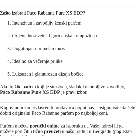
Zašto izabrati Paco Rabanne Pure XS EDP?
Intenzivan i zavodljiv ženski parfem
Orijentalno-cvetna i gurmanska kompozicija
Dugotrajan i primetan miris
Idealno za večernje prilike
Luksuzan i glamurozan dizajn bočice
Ako tražite parfem koji je strastven, sladak i neodoljivo zavodljiv,
Paco Rabanne Pure XS EDP
je pravi izbor.
Kupovinom kod ovlašćenih prodavaca poput nas – osiguravate da ćete
dobiti originalni Paco Rabanne parfem po najboljoj ceni.
Parfem možete
poručiti online
za isporuku na Vašoj adresi ili ga
možete poručiti i
lično preuzeti
u našoj radnji u Beogradu (pogledati