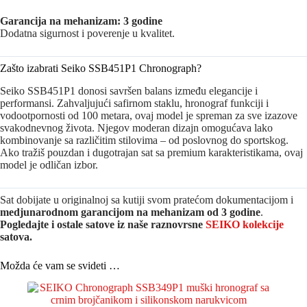
Garancija na mehanizam: 3 godine
Dodatna sigurnost i poverenje u kvalitet.
Zašto izabrati Seiko SSB451P1 Chronograph?
Seiko SSB451P1 donosi savršen balans između elegancije i
performansi. Zahvaljujući safirnom staklu, hronograf funkciji i
vodootpornosti od 100 metara, ovaj model je spreman za sve izazove
svakodnevnog života. Njegov moderan dizajn omogućava lako
kombinovanje sa različitim stilovima – od poslovnog do sportskog.
Ako tražiš pouzdan i dugotrajan sat sa premium karakteristikama, ovaj
model je odličan izbor.
Sat dobijate u originalnoj sa kutiji svom pratećom dokumentacijom i
medjunarodnom garancijom na mehanizam od 3 godine
.
Pogledajte i ostale satove iz naše raznovrsne
SEIKO kolekcije
satova.
Možda će vam se svideti …