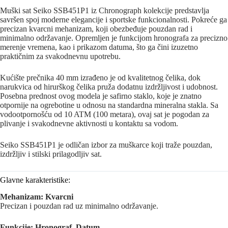
Muški sat Seiko SSB451P1 iz Chronograph kolekcije predstavlja
savršen spoj moderne elegancije i sportske funkcionalnosti. Pokreće ga
precizan kvarcni mehanizam, koji obezbeđuje pouzdan rad i
minimalno održavanje. Opremljen je funkcijom hronografa za precizno
merenje vremena, kao i prikazom datuma, što ga čini izuzetno
praktičnim za svakodnevnu upotrebu.
Kućište prečnika 40 mm izrađeno je od kvalitetnog čelika, dok
narukvica od hirurškog čelika pruža dodatnu izdržljivost i udobnost.
Posebna prednost ovog modela je safirno staklo, koje je znatno
otpornije na ogrebotine u odnosu na standardna mineralna stakla. Sa
vodootpornošću od 10 ATM (100 metara), ovaj sat je pogodan za
plivanje i svakodnevne aktivnosti u kontaktu sa vodom.
Seiko SSB451P1 je odličan izbor za muškarce koji traže pouzdan,
izdržljiv i stilski prilagodljiv sat.
Glavne karakteristike:
Mehanizam: Kvarcni
Precizan i pouzdan rad uz minimalno održavanje.
Funkcije: Hronograf, Datum