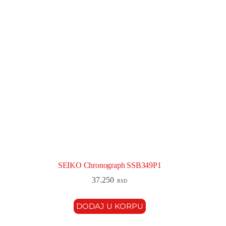
SEIKO Chronograph SSB349P1
37.250
RSD
DODAJ U KORPU