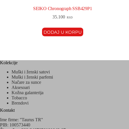
SEIKO Chronograph SSB429P1
35.100
RSD
DODAJ U KORPU
Kolekcije
Muški i ženski satovi
Muški i ženski parfemi
Načare za sunce
Aksesoari
Kožna galanterija
Tobacco
Brendovi
Kontakt
Ime firme: ''Taurus TR''
PIB: 100573440