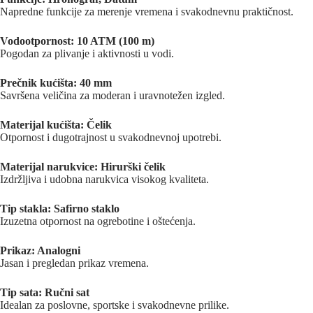
Napredne funkcije za merenje vremena i svakodnevnu praktičnost.
Vodootpornost: 10 ATM (100 m)
Pogodan za plivanje i aktivnosti u vodi.
Prečnik kućišta: 40 mm
Savršena veličina za moderan i uravnotežen izgled.
Materijal kućišta: Čelik
Otpornost i dugotrajnost u svakodnevnoj upotrebi.
Materijal narukvice: Hirurški čelik
Izdržljiva i udobna narukvica visokog kvaliteta.
Tip stakla: Safirno staklo
Izuzetna otpornost na ogrebotine i oštećenja.
Prikaz: Analogni
Jasan i pregledan prikaz vremena.
Tip sata: Ručni sat
Idealan za poslovne, sportske i svakodnevne prilike.