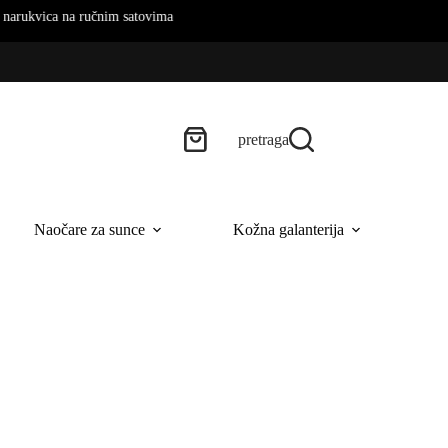
 na ručnim satovima
pretraga
Naočare za sunce
Kožna galanterija
B