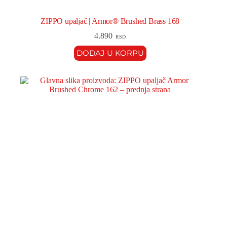
ZIPPO upaljač | Armor® Brushed Brass 168
4.890
RSD
DODAJ U KORPU