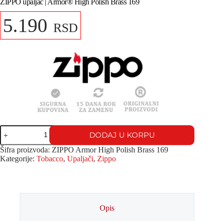
ZIPPO upaljač | Armor® High Polish Brass 169
5.190
RSD
DODAJ U KORPU
Šifra proizvoda:
ZIPPO Armor High Polish Brass 169
Kategorije:
Tobacco
,
Upaljači
,
Zippo
Opis