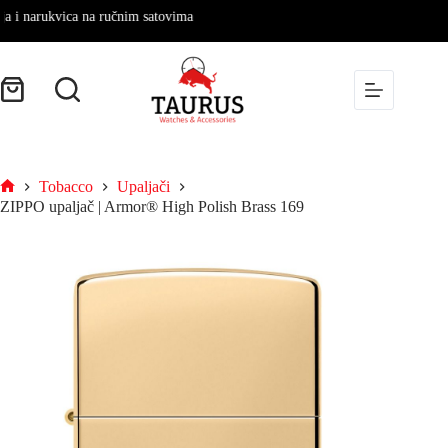
narukvica na ručnim satovima
Tobacco
Upaljači
ZIPPO upaljač | Armor® High Polish Brass 169