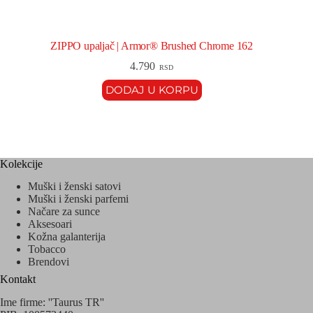
ZIPPO upaljač | Armor® Brushed Chrome 162
4.790
RSD
DODAJ U KORPU
Kolekcije
Muški i ženski satovi
Muški i ženski parfemi
Načare za sunce
Aksesoari
Kožna galanterija
Tobacco
Brendovi
Kontakt
Ime firme: ''Taurus TR''