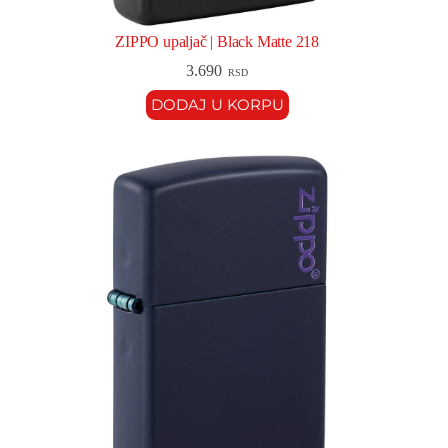
ZIPPO upaljač | Black Matte 218
3.690
RSD
DODAJ U KORPU