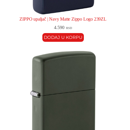
ZIPPO upaljač | Navy Matte Zippo Logo 239ZL
4.590
RSD
DODAJ U KORPU