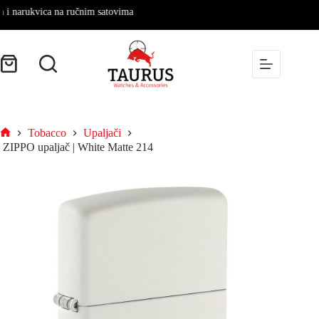
arukvica na ručnim satovima
Tobacco
Upaljači
ZIPPO upaljač | White Matte 214