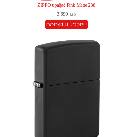
ZIPPO upaljač Pink Matte 238
3.690
RSD
DODAJ U KORPU