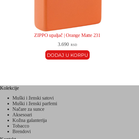
ZIPPO upaljač | Orange Matte 231
3.690
RSD
DODAJ U KORPU
Kolekcije
Muški i ženski satovi
Muški i ženski parfemi
Načare za sunce
Aksesoari
Kožna galanterija
Tobacco
Brendovi