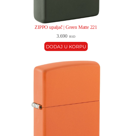
ZIPPO upaljač | Green Matte 221
3.690
RSD
DODAJ U KORPU