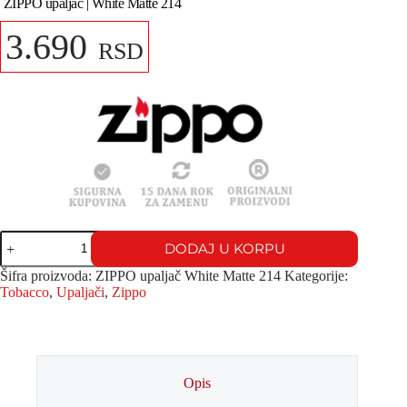
ZIPPO upaljač | White Matte 214
3.690
RSD
DODAJ U KORPU
Šifra proizvoda:
ZIPPO upaljač White Matte 214
Kategorije:
Tobacco
,
Upaljači
,
Zippo
Opis