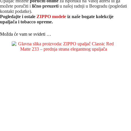
Upaljač možete
poručiti online
za isporuku na Vašoj adresi ili ga
možete poručiti i
lično preuzeti
u našoj radnji u Beogradu (pogledati
kontakt podatke).
Pogledajte i ostale
ZIPPO modele
iz naše bogate kolekcije
upaljača i tobacco opreme.
Možda će vam se svideti …