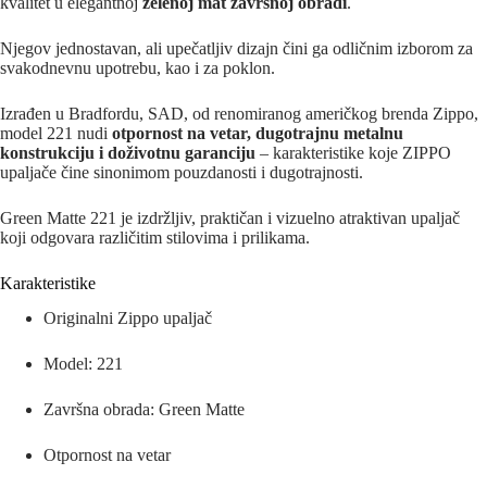
kvalitet u elegantnoj
zelenoj mat završnoj obradi
.
Njegov jednostavan, ali upečatljiv dizajn čini ga odličnim izborom za
svakodnevnu upotrebu, kao i za poklon.
Izrađen u Bradfordu, SAD, od renomiranog američkog brenda Zippo,
model 221 nudi
otpornost na vetar, dugotrajnu metalnu
konstrukciju i doživotnu garanciju
– karakteristike koje ZIPPO
upaljače čine sinonimom pouzdanosti i dugotrajnosti.
Green Matte 221 je izdržljiv, praktičan i vizuelno atraktivan upaljač
koji odgovara različitim stilovima i prilikama.
Karakteristike
Originalni Zippo upaljač
Model: 221
Završna obrada: Green Matte
Otpornost na vetar