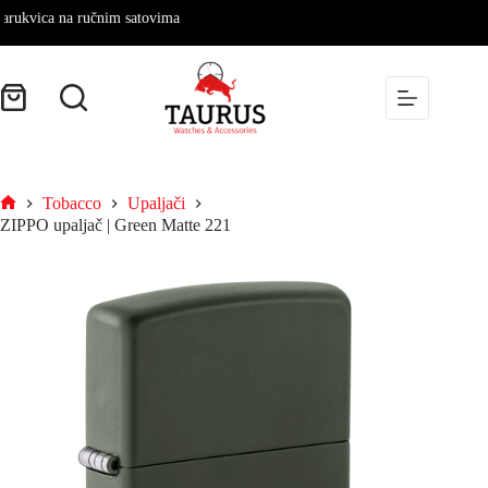
ca na ručnim satovima
Tobacco
Upaljači
ZIPPO upaljač | Green Matte 221