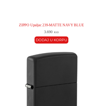
ZIPPO Upaljac 239-MATTE NAVY BLUE
3.690
RSD
DODAJ U KORPU