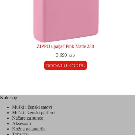
ZIPPO upaljač Pink Matte 238
3.690
RSD
DODAJ U KORPU
Kolekcije
Muški i ženski satovi
Muški i ženski parfemi
Načare za sunce
Aksesoari
Kožna galanterija
Tobacco