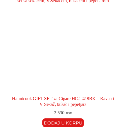
Hannicook GIFT SET za Cigare HC-T418BK – Ravan i
V-Sekač, bušač i pepeljara
2.590
RSD
DODAJ U KORPU