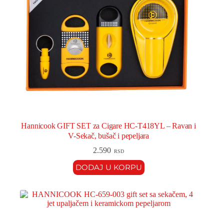
Hannicook GIFT SET za Cigare HC-T418YL – Ravan i
V-Sekač, bušač i pepeljara
2.590
RSD
DODAJ U KORPU