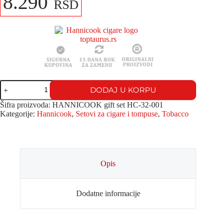
8.290
RSD
DODAJ U KORPU
Šifra proizvoda:
HANNICOOK gift set HC-32-001
Kategorije:
Hannicook
,
Setovi za cigare i tompuse
,
Tobacco
Opis
Dodatne informacije