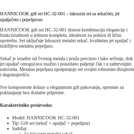
HANNICOOK gift set HC-32-001 – luksuzni set sa sekačem, jet
upaljačem i pepeljarom
HANNICOOK gift set HC-32-001 donosi kombinaciju elegancije i
funkcionalnosti u jednom kompletu, idealnom za poklon ili ličnu
upotrebu. Set uključuje luksuzni metalni sekač, kvalitetan jet upaljač i
izdržljivu metalnu pepeljaru.
Sekač je izrađen od čvrstog metala i pruža precizno i lako sečenje, dok
jet upaljač omogućava snažno i pouzdano paljenje čak i u zahtevnijim
uslovima. Metalna pepeljara upotpunjuje set svojim robusnim dizajnom
i dugotrajnošću.
Sve komponente dolaze u elegantnom gift pakovanju, spremne za
poklanjanje bez dodatne pripreme.
Karakteristike proizvoda:
Model: HANNICOOK HC-32-001
Tip: Gift set (sekač + upaljač + pepeljara)
Sadržaj:
1x luksuzni metalni sekač