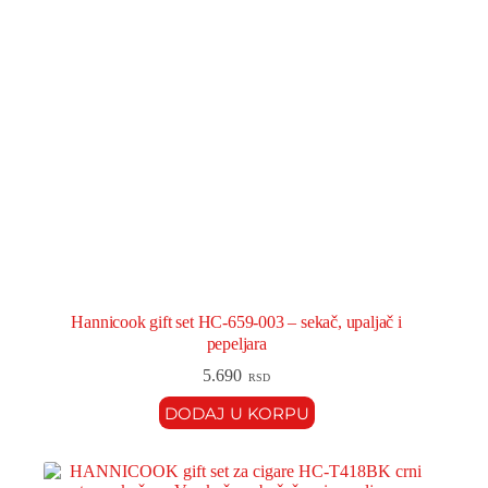
Hannicook gift set HC-659-003 – sekač, upaljač i
pepeljara
5.690
RSD
DODAJ U KORPU