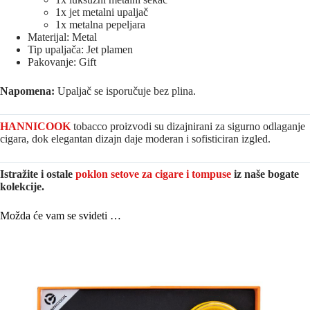
1x jet metalni upaljač
1x metalna pepeljara
Materijal: Metal
Tip upaljača: Jet plamen
Pakovanje: Gift
Napomena:
Upaljač se isporučuje bez plina.
HANNICOOK
tobacco proizvodi su dizajnirani za sigurno odlaganje
cigara, dok elegantan dizajn daje moderan i sofisticiran izgled.
Istražite i ostale
poklon setove za cigare i tompuse
iz naše bogate
kolekcije.
Možda će vam se svideti …