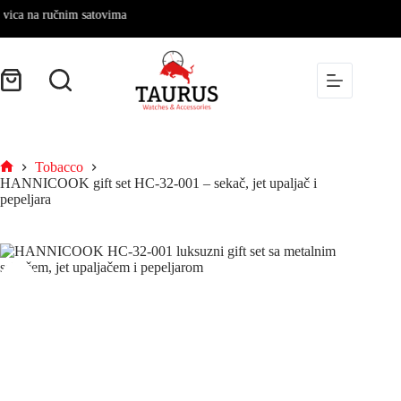
 na ručnim satovima
Tobacco
HANNICOOK gift set HC-32-001 – sekač, jet upaljač i
pepeljara