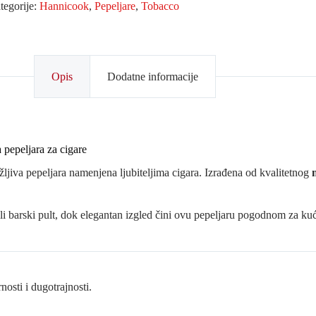
tegorije:
Hannicook
,
Pepeljare
,
Tobacco
Opis
Dodatne informacije
eljara za cigare
ržljiva pepeljara namenjena ljubiteljima cigara. Izrađena od kvalitetnog
 barski pult, dok elegantan izgled čini ovu pepeljaru pogodnom za kuću
nosti i dugotrajnosti.