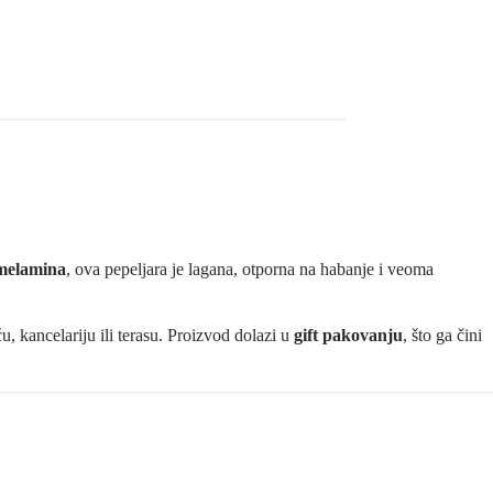
melamina
, ova pepeljara je lagana, otporna na habanje i veoma
, kancelariju ili terasu. Proizvod dolazi u
gift pakovanju
, što ga čini