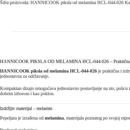
Šifra proizvoda:
HANNICOOK piksla od melamina HCL-044-026
Ka
HANNICOOK PIKSLA OD MELAMINA HCL-044-026 – Praktična pep
HANNICOOK piksla od melamina HCL-044-026
je praktična i izd
jednostavna za održavanje.
Kompaktan dizajn omogućava jednostavno postavljanje na sto, policu ili
dobrim izborom i kao poklon.
Izdržljiv materijal – melamin
Pepeljara je izrađena od
melamina
, materijala poznatog po svojoj otpor