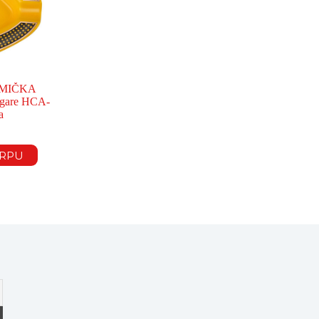
AMIČKA
gare HCA-
a
ORPU