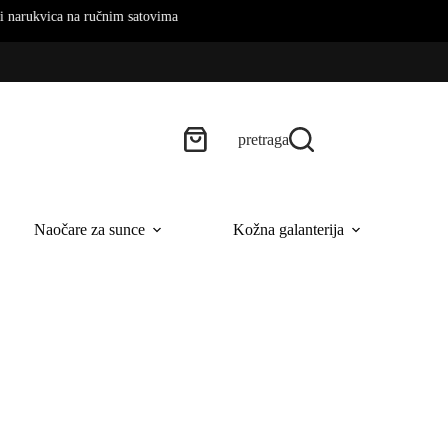
ica na ručnim satovima
pretraga
Naočare za sunce
Kožna galanterija
B