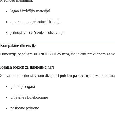
Prednosti melamina:
lagan i izdržljiv materijal
otporan na ogrebotine i habanje
jednostavno čišćenje i održavanje
Kompaktne dimenzije
Dimenzije pepeljare su
120 × 68 × 25 mm
, što je čini praktičnom za 
Idealan poklon za ljubitelje cigara
Zahvaljujući jednostavnom dizajnu i
poklon pakovanju
, ova pepeljara
ljubitelje cigara
prijatelje i kolekcionare
poslovne poklone