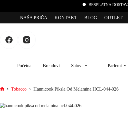
BESPLATNA DOSTAVA za porudž
NAŠA PRIČA
KONTAKT
BLOG
OUTLET
Početna
Brendovi
Satovi
Parfemi
Tobacco
Hannicook Piksla Od Melamina HCL-044-026