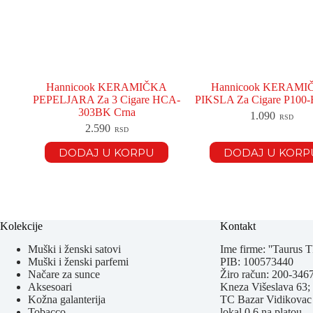
Hannicook KERAMIČKA
Hannicook KERAM
PEPELJARA Za 3 Cigare HCA-
PIKSLA Za Cigare P10
303BK Crna
1.090
RSD
2.590
RSD
DODAJ U KORPU
DODAJ U KORP
Kolekcije
Kontakt
Muški i ženski satovi
Ime firme: ''Taurus T
Muški i ženski parfemi
PIB: 100573440
Načare za sunce
Žiro račun: 200-34
Aksesoari
Kneza Višeslava 63;
Kožna galanterija
TC Bazar Vidikovac
Tobacco
lokal 0.6 na platou