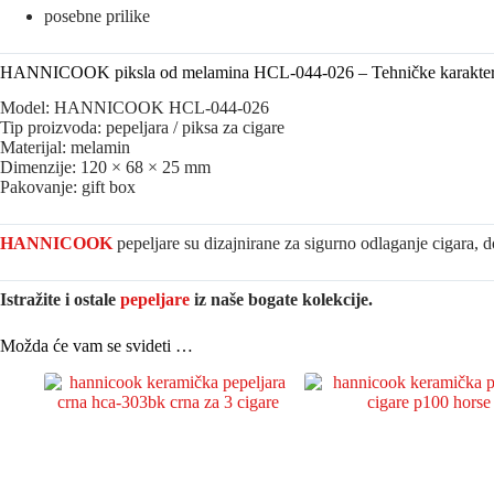
posebne prilike
HANNICOOK piksla od melamina HCL-044-026 – Tehničke karakteri
Model: HANNICOOK HCL-044-026
Tip proizvoda: pepeljara / piksa za cigare
Materijal: melamin
Dimenzije: 120 × 68 × 25 mm
Pakovanje: gift box
HANNICOOK
pepeljare su dizajnirane za sigurno odlaganje cigara, d
Istražite i ostale
pepeljare
iz naše bogate kolekcije.
Možda će vam se svideti …