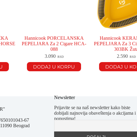
IČKA
Hannicook PORCELANSKA
Hannicook KER
0-HORSE
PEPELJARA Za 2 Cigare HCA-
PEPELJARA Za 3 Ci
088
303BK Žut
3.090
2.590
RSD
RSD
U
DODAJ U KORPU
DODAJ U K
Newsletter
Prijavite se na naš newsletter kako biste
R''
dobijali najnovija obaveštenja o akcijama i
popustima!
67650101043-67
 11090 Beograd