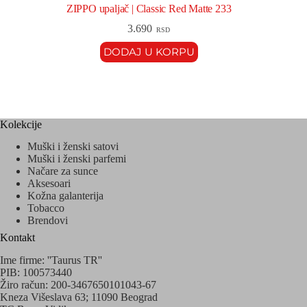
ZIPPO upaljač | Classic Red Matte 233
3.690
RSD
DODAJ U KORPU
Kolekcije
Muški i ženski satovi
Muški i ženski parfemi
Načare za sunce
Aksesoari
Kožna galanterija
Tobacco
Brendovi
Kontakt
Ime firme: ''Taurus TR''
PIB: 100573440
Žiro račun: 200-3467650101043-67
Kneza Višeslava 63; 11090 Beograd