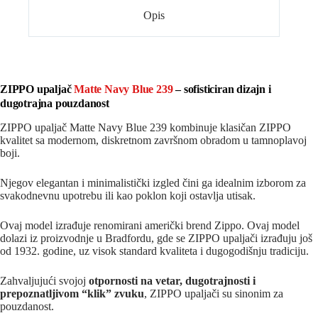
Opis
ZIPPO upaljač
Matte Navy Blue 239
– sofisticiran dizajn i
dugotrajna pouzdanost
ZIPPO upaljač Matte Navy Blue 239 kombinuje klasičan ZIPPO
kvalitet sa modernom, diskretnom završnom obradom u tamnoplavoj
boji.
Njegov elegantan i minimalistički izgled čini ga idealnim izborom za
svakodnevnu upotrebu ili kao poklon koji ostavlja utisak.
Ovaj model izrađuje renomirani američki brend
Zippo
. Ovaj model
dolazi iz proizvodnje u
Bradfordu
, gde se ZIPPO upaljači izrađuju još
od 1932. godine, uz visok standard kvaliteta i dugogodišnju tradiciju.
Zahvaljujući svojoj
otpornosti na vetar, dugotrajnosti i
prepoznatljivom “klik” zvuku
, ZIPPO upaljači su sinonim za
pouzdanost.