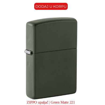
DODAJ U KORPU
ZIPPO upaljač | Green Matte 221