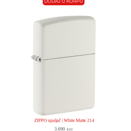
DODAJ U KORPU
ZIPPO upaljač | White Matte 214
3.690
RSD