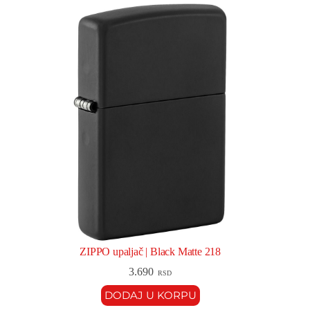
ZIPPO upaljač | Black Matte 218
3.690
RSD
DODAJ U KORPU